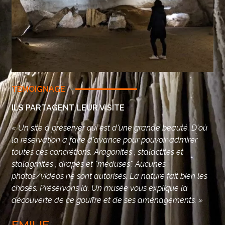
TÉMOIGNAGE
ILS PARTAGENT LEUR VISITE
« Un site à préserver qui est d'une grande beauté. D'où
la réservation à faire d'avance pour pouvoir admirer
toutes ces concrétions. Aragonites , stalactites et
stalagmites , drapés et "méduses". Aucunes
photos/vidéos ne sont autorisés. La nature fait bien les
choses. Préservons là. Un musée vous explique la
découverte de ce gouffre et de ses aménagements. »