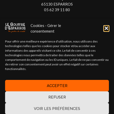
65130 ESPARROS
05 62 39 11 80
SUIVEZ-NOUS
Cookies - Gérer le
consentement
Pour offrir une meilleure expérience d'utilisation, nous utilisons des
technologies telles que les cookies pour stocker et/ou accéder aux
informations des appareils visitant ce site. Le fait de consentir à ces
NOS PARTENAIRES
technologies nous permettra de traiter des données telles que le
comportement de navigation ou les ID uniques. Le fait de ne pas consentir ou
Espace Préhistoire de Labastide
de retirer son consentement peut avoir un effet négatif sur certaines
fonctionnalités.
Communauté de Communes du Plateau de Lannemezan
Office de tourisme Cœur des Pyrénées
ACCEPTER
FFTS
REFUSER
VOIR LES PRÉFÉRENCES
Copyright 2025 © Coeur des Pyrénées | CCPL |
Accessibilité
|