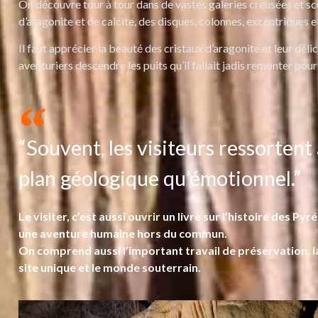
On découvre tour à tour dans de vastes galeries creusées et scul
d’aragonite et de calcite, des disques, colonnes, excentriques 
Il faut apprécier la beauté des cristaux d’aragonite et leur dél
aventuriers descendre les puits qu’il fallait jadis remonter pour 
“Souvent, les visiteurs ressortent
plan géologique qu’émotionnel.”
Le visiter, c’est aussi ouvrir un livre sur l’histoire des
une aventure humaine hors du commun.
On comprend aussi l’important travail de préservation, l
site unique et le monde souterrain.