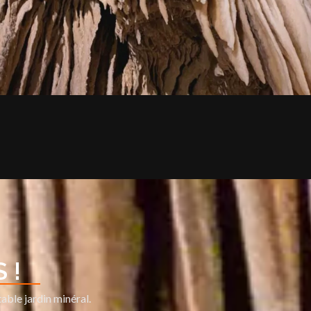
 !
table jardin minéral.