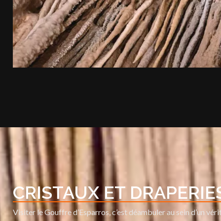
CRISTAUX ET DRAPERIES
Visiter le Gouffre d’Esparros, c’est déambuler au sein d’un véri