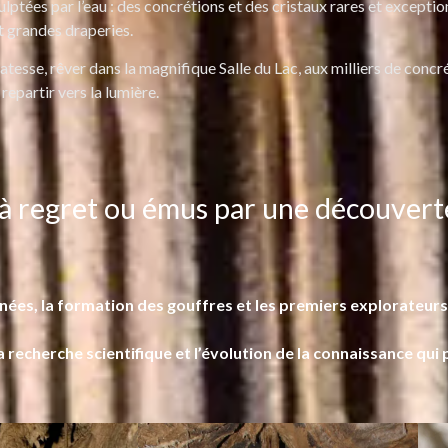
ptées par l’eau : des concrétions et des cristaux rares et exceptionn
et grandes draperies.
icatesse, rêver dans la magnifique Salle du Lac, aux milliers de conc
repartir vers la lumière.
 à regret ou émus par une découverte
 Pyrénées, la formation des gouffres et les premiers explorat
a recherche scientifique et l’évolution de la connaissance qu