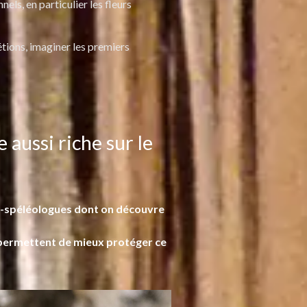
els, en particulier les fleurs
rétions, imaginer les premiers
 aussi riche sur le
eurs-spéléologues dont on découvre
i permettent de mieux protéger ce