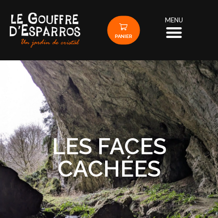
MENU
PANIER
LES FACES
CACHÉES