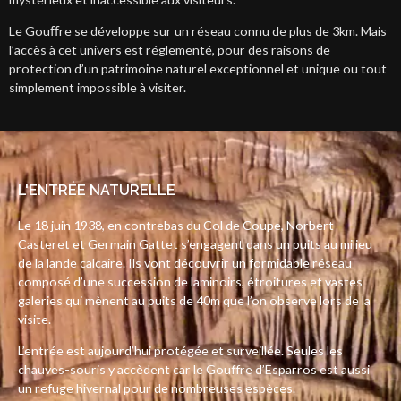
Le Gouﬀre se développe sur un réseau connu de plus de 3km. Mais
l’accès à cet univers est réglementé, pour des raisons de
protection d’un patrimoine naturel exceptionnel et unique ou tout
simplement impossible à visiter.
L'ENTRÉE NATURELLE
Le 18 juin 1938, en contrebas du Col de Coupe, Norbert
Casteret et Germain Gattet s’engagent dans un puits au milieu
de la lande calcaire. Ils vont découvrir un formidable réseau
composé d’une succession de laminoirs, étroitures et vastes
galeries qui mènent au puits de 40m que l’on observe lors de la
visite.
L’entrée est aujourd’hui protégée et surveillée. Seules les
chauves-souris y accèdent car le Gouffre d’Esparros est aussi
un refuge hivernal pour de nombreuses espèces.