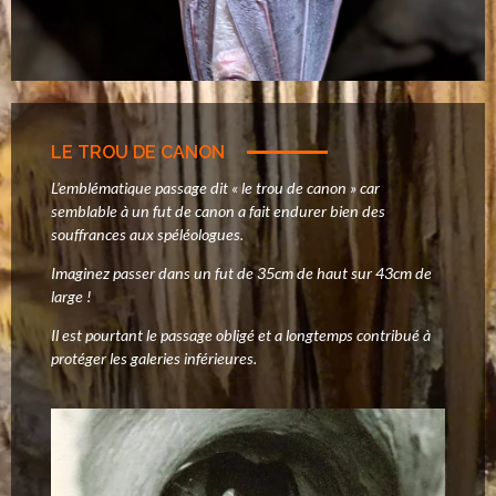
LE TROU DE CANON
L’emblématique passage dit « le trou de canon » car
semblable à un fut de canon a fait endurer bien des
souffrances aux spéléologues.
Imaginez passer dans un fut de 35cm de haut sur 43cm de
large !
Il est pourtant le passage obligé et a longtemps contribué à
protéger les galeries inférieures.